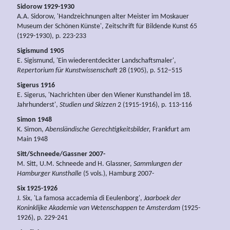
Sidorow 1929-1930
A.A. Sidorow, 'Handzeichnungen alter Meister im Moskauer
Museum der Schönen Künste', Zeitschrift für Bildende Kunst 65
(1929-1930), p. 223-233
Sigismund 1905
E. Sigismund, 'Ein wiederentdeckter Landschaftsmaler',
Repertorium für Kunstwissenschaft
28 (1905), p. 512–515
Sigerus 1916
E. Sigerus, 'Nachrichten über den Wiener Kunsthandel im 18.
Jahrhunderst',
Studien und Skizzen
2 (1915-1916), p. 113-116
Simon 1948
K. Simon,
Abensländische Gerechtigkeitsbilder,
Frankfurt am
Main 1948
Sitt/Schneede/Gassner 2007-
M. Sitt, U.M. Schneede and H. Glassner,
Sammlungen der
Hamburger Kunsthalle
(5 vols.), Hamburg 2007-
Six 1925-1926
J. Six, 'La famosa accademia di Eeulenborg',
Jaarboek der
Koninklijke Akademie van Wetenschappen te Amsterdam
(1925-
1926), p. 229-241