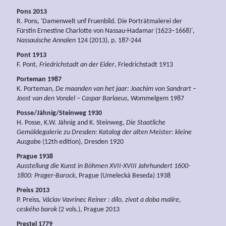
Pons 2013
R. Pons, 'Damenwelt unf Fruenbild. Die Porträtmalerei der
Fürstin Ernestine Charlotte von Nassau-Hadamar (1623–1668)',
Nassauische Annalen
124 (2013), p. 187-244
Pont 1913
F. Pont,
Friedrichstadt an der Eider
, Friedrichstadt 1913
Porteman 1987
K. Porteman,
De maanden van het jaar: Joachim von Sandrart –
Joost van den Vondel – Caspar Barlaeus
, Wommelgem 1987
Posse/Jähnig/Steinweg 1930
H. Posse, K.W. Jähnig and K. Steinweg,
Die Staatliche
Gemäldegalerie zu Dresden: Katalog der alten Meister: kleine
Ausgab
e (12th edition), Dresden 1920
Prague 1938
Ausstellung die Kunst in Böhmen XVII-XVIII Jahrhundert 1600-
1800: Prager-Barock
, Prague (Umelecká Beseda) 1938
Preiss 2013
P. Preiss,
Václav Vavrinec Reiner : dílo, zivot a doba malíre,
ceského barok
(2 vols.), Prague 2013
Prestel 1779