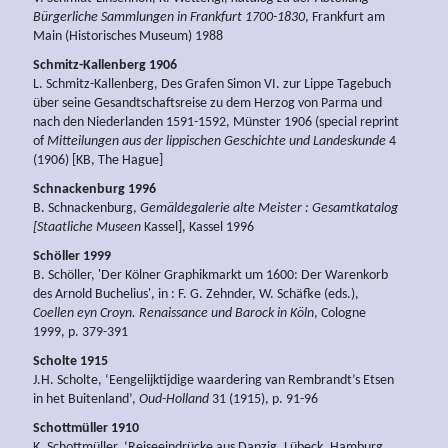
Bürgerliche Sammlungen in Frankfurt 1700-1830
, Frankfurt am
Main (Historisches Museum) 1988
Schmitz-Kallenberg 1906
L. Schmitz-Kallenberg, Des Grafen Simon VI. zur Lippe Tagebuch
über seine Gesandtschaftsreise zu dem Herzog von Parma und
nach den Niederlanden 1591-1592, Münster 1906 (special reprint
of
Mitteilungen aus der lippischen Geschichte und Landeskunde
4
(1906) [KB, The Hague]
Schnackenburg 1996
B. Schnackenburg,
Gemäldegalerie alte Meister : Gesamtkatalog
[Staatliche Museen
Kassel], Kassel 1996
Schöller 1999
B. Schöller, 'Der Kölner Graphikmarkt um 1600: Der Warenkorb
des Arnold Buchelius', in : F. G. Zehnder, W. Schäfke (eds.),
Coellen eyn Croyn. Renaissance und Barock in Köln
, Cologne
1999, p. 379-391
Scholte 1915
J.H. Scholte, ‘Eengelijktijdige waardering van Rembrandt’s Etsen
in het Buitenland’,
Oud-Holland
31 (1915), p. 91-96
Schottmüller 1910
K. Schottmüller, ‘Reiseeindrücke aus Danzig, Lübeck, Hamburg