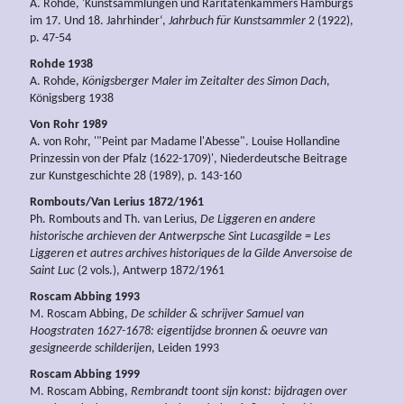
A. Rohde, 'Kunstsammlungen und Raritätenkammers Hamburgs
im 17. Und 18. Jahrhinder‘,
Jahrbuch für Kunstsammler
2 (1922),
p. 47-54
Rohde 1938
A. Rohde,
Königsberger Maler im Zeitalter des Simon Dach
,
Königsberg 1938
Von Rohr 1989
A. von Rohr, '"Peint par Madame l'Abesse". Louise Hollandine
Prinzessin von der Pfalz (1622-1709)', Niederdeutsche Beitrage
zur Kunstgeschichte 28 (1989), p. 143-160
Rombouts/Van Lerius 1872/1961
Ph. Rombouts and Th. van Lerius,
De Liggeren en andere
historische archieven der Antwerpsche Sint Lucasgilde = Les
Liggeren et autres archives historiques de la Gilde Anversoise de
Saint Luc
(2 vols.), Antwerp 1872/1961
Roscam Abbing 1993
M. Roscam Abbing,
De schilder & schrijver Samuel van
Hoogstraten 1627-1678: eigentijdse bronnen & oeuvre van
gesigneerde schilderijen
, Leiden 1993
Roscam Abbing 1999
M. Roscam Abbing,
Rembrandt toont sijn konst: bijdragen over