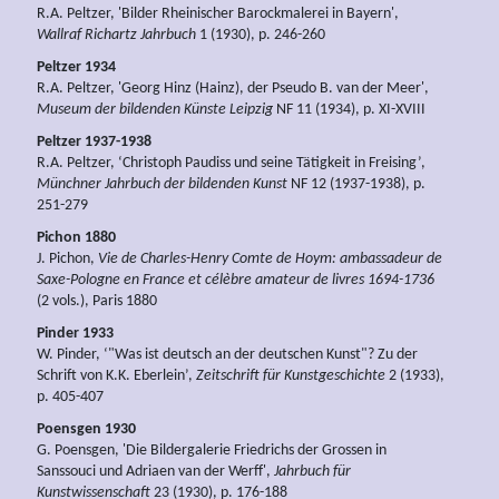
R.A. Peltzer, 'Bilder Rheinischer Barockmalerei in Bayern',
Wallraf Richartz Jahrbuch
1 (1930), p. 246-260
Peltzer 1934
R.A. Peltzer, 'Georg Hinz (Hainz), der Pseudo B. van der Meer',
Museum der bildenden Künste Leipzig
NF 11 (1934), p. XI-XVIII
Peltzer 1937-1938
R.A. Peltzer, ‘Christoph Paudiss und seine Tätigkeit in Freising’,
Münchner Jahrbuch der bildenden Kunst
NF 12 (1937-1938), p.
251-279
Pichon 1880
J. Pichon,
Vie de Charles-Henry Comte de Hoym: ambassadeur de
Saxe-Pologne en France et célèbre amateur de livres 1694-1736
(2 vols.), Paris 1880
Pinder 1933
W. Pinder, ‘"Was ist deutsch an der deutschen Kunst"? Zu der
Schrift von K.K. Eberlein’,
Zeitschrift für Kunstgeschichte
2 (1933),
p. 405-407
Poensgen 1930
G. Poensgen, 'Die Bildergalerie Friedrichs der Grossen in
Sanssouci und Adriaen van der Werff',
Jahrbuch für
Kunstwissenschaft
23 (1930), p. 176-188