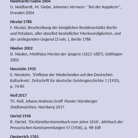
Neidhardt/Giebe 2004
U. Neidhardt, M. Giebe,
Johannes Vermeer: "Bei der Kupplerin"
,
Dresden 2004
Nicolai 1786
F. Nicolai,
Beschreibung der königlichen Residenzstädte Berlin
und Potsdam, aller daselbst besindlicher Merkwürdigkeiten, und
der umliegenden Gegend
(3 vols. ), Berlin 1786
Nieden 2002
D. Nieden,
Matthäus Merian der Jüngere (1621-1687)
, Göttingen
2002
Neustein 1935
E. Neustein, ‘Einflüsse der Niederlanden auf den Deutschen
Kulturkreis’,
Zeitschrift für deutsche Geistesgeschichte
1 (1935),
p. 74-85
Noll 2017
Th. Noll,
Johann Andreas Graff. Pionier Nürnberger
Stadtansichten
, Nürnberg 2017
Oertel 1936
R. Oertel, ‘Ein Künstlerstammbuch vom Jahre 1616‘,
Jahrbuch der
Preuszischen Kunstsammlungen
57 (1936), p. 98-108
Oesterrich 1763