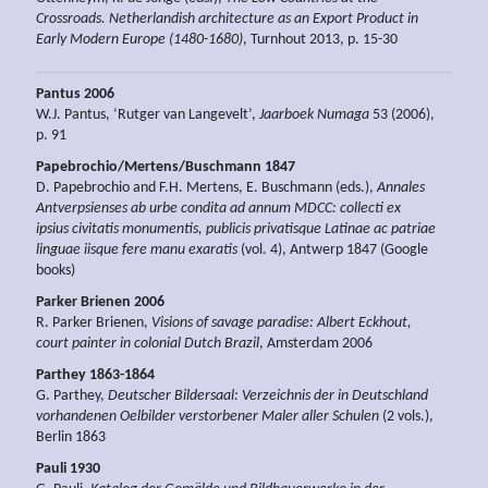
Crossroads. Netherlandish architecture as an Export Product in
Early Modern Europe (1480-1680)
, Turnhout 2013, p. 15-30
Pantus 2006
W.J. Pantus, ‘Rutger van Langevelt’,
Jaarboek Numaga
53 (2006),
p. 91
Papebrochio/Mertens/Buschmann 1847
D. Papebrochio and F.H. Mertens, E. Buschmann (eds.),
Annales
Antverpsienses ab urbe condita ad annum MDCC: collecti ex
ipsius civitatis monumentis, publicis privatisque Latinae ac patriae
linguae iisque fere manu exaratis
(vol. 4), Antwerp 1847 (Google
books)
Parker Brienen 2006
R. Parker Brienen,
Visions of savage paradise: Albert Eckhout,
court painter in colonial Dutch Brazil
, Amsterdam 2006
Parthey 1863-1864
G. Parthey,
Deutscher Bildersaal: Verzeichnis der in Deutschland
vorhandenen Oelbilder verstorbener Maler aller Schulen
(2 vols.),
Berlin 1863
Pauli 1930