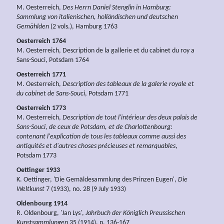
M. Oesterreich,
Des Herrn Daniel Stenglin in Hamburg:
Sammlung von italienischen, holländischen und deutschen
Gemählden
(2 vols.), Hamburg 1763
Oesterreich 1764
M. Oesterreich, Description de la gallerie et du cabinet du roy a
Sans-Souci, Potsdam 1764
Oesterreich 1771
M. Oesterreich,
Description des tableaux de la galerie royale et
du cabinet de Sans-Souci
, Potsdam 1771
Oesterreich 1773
M. Oesterreich,
Description de tout l'intérieur des deux palais de
Sans-Souci, de ceux de Potsdam, et de Charlottenbourg:
contenant l'explication de tous les tableaux comme aussi des
antiquités et d'autres choses précieuses et remarquables
,
Potsdam 1773
Oettinger 1933
K. Oettinger, 'Die Gemäldesammlung des Prinzen Eugen',
Die
Weltkunst
7 (1933), no. 28 (9 July 1933)
Oldenbourg 1914
R. Oldenbourg, 'Jan Lys',
Jahrbuch der Königlich Preussischen
Kunstsammlungen
35 (1914), p. 136-167