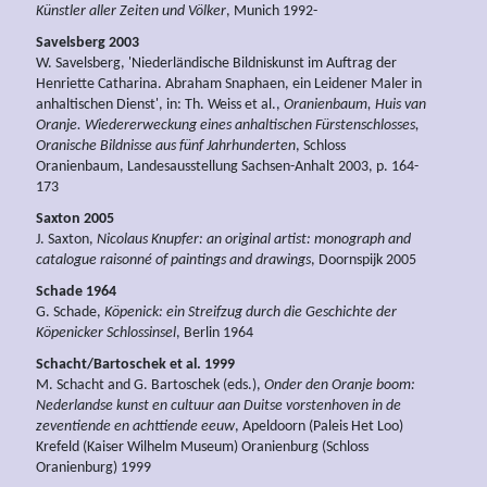
Künstler aller Zeiten und Völker
, Munich 1992-
Savelsberg 2003
W. Savelsberg, 'Niederländische Bildniskunst im Auftrag der
Henriette Catharina. Abraham Snaphaen, ein Leidener Maler in
anhaltischen Dienst', in: Th. Weiss et al.,
Oranienbaum, Huis van
Oranje. Wiedererweckung eines anhaltischen Fürstenschlosses,
Oranische Bildnisse aus fünf Jahrhunderten
, Schloss
Oranienbaum, Landesausstellung Sachsen-Anhalt 2003, p. 164-
173
Saxton 2005
J. Saxton,
Nicolaus Knupfer: an original artist: monograph and
catalogue raisonné of paintings and drawings
, Doornspijk 2005
Schade 1964
G. Schade,
Köpenick: ein Streifzug durch die Geschichte der
Köpenicker Schlossinsel
, Berlin 1964
Schacht/Bartoschek et al. 1999
M. Schacht and G. Bartoschek (eds.),
Onder den Oranje boom:
Nederlandse kunst en cultuur aan Duitse vorstenhoven in de
zeventiende en achttiende eeuw
, Apeldoorn (Paleis Het Loo)
Krefeld (Kaiser Wilhelm Museum) Oranienburg (Schloss
Oranienburg) 1999