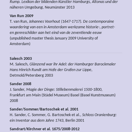
Rump. Lexikon der bildenden Künstler Hamburgs, Altonas und der
näheren Umgebung,
Neumünster 2013
Van Run 2009
T. van Run,
Johannes Voorhout (1647-1717). De contemporaine
waardering van een in Amsterdam werkzame historie-, portret-
en genreschilder aan het eind van de zeventiende eeuw
(unpublished master thesis January 2009 University of
Amsterdam)
Salesch 2003
M. Salesch,
Glänzend war ihr Adel: der Hamburger Barockmaler
Hans Hinrich Rundt am Hofe der Grafen zur Lippe
,
Detmold/Petersberg 2003
Sander 2008
J. Sander,
Magie der Dinge: Stillebenmalerei 1500-1800
,
Frankfurt am Main (Städel Museum) Basel (Basel Kunstmuseum)
2008
Sander/Sommer/Bartoschek et al. 2001
H. Sander, C. Sommer, G. Bartoschek et al.,
Schloss Oranienburg:
ein Inventar aus dem Jahre 1743
, Berlin 2001
Sandrart/Kirchner et al. 1675/2008-2012