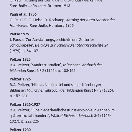
G. Pauli,
Katalog der Gemälde und Bildhauerwerke in der
Kunsthalle zu Bremen,
Bremen 1913
Pauli et al. 1956
G. Pauli, C. G. Heise, D. Roskamp,
Katalog der alten Meister der
Hamburger Kunsthalle
, Hamburg 1956
Pause 1979
J. Pause, ‘Zur Ausstattungsgeschichte der Gottorfer
Schloβkapelle’,
Beiträge zur Schleswiger Stadtgeschichte
24
(1979), p. 84-107
Peltzer 1925
R.A. Peltzer, 'Sandrart-Studien',
Münchner Jahrbuch der
bildenden Kunst
NF 2 (1925), p. 103-165
Peltzer 1926
R.A. Peltzer, 'Nicolas Neufchatel und seiner Nürnberger
Bildnisse',
Münchner Jahrbuch der bildenden Kunst
NF 3 (1926),
p. 187-231
Peltzer 1926-1927
R.A. Peltzer, ‘Eine niederländische Künstlerkolonie in Aachen im
späten 16. Jahrhundert’,
Wallraf Richartz Jahrbuch
3-4 (1926-
1927), p. 222-226
Peltzer 1930