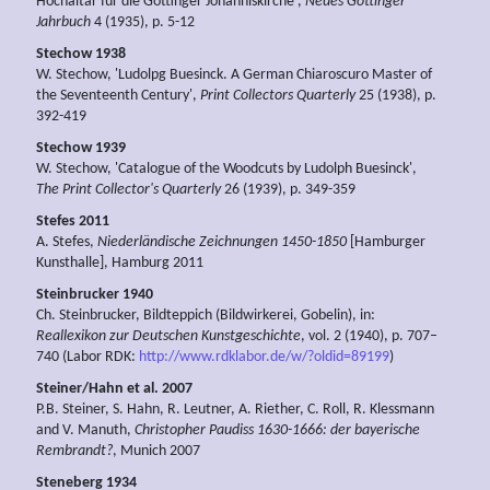
Hochaltar für die Göttinger Johanniskirche‘,
Neues Göttinger
Jahrbuch
4 (1935), p. 5-12
Stechow 1938
W. Stechow, 'Ludolpg Buesinck. A German Chiaroscuro Master of
the Seventeenth Century',
Print Collectors Quarterly
25 (1938), p.
392-419
Stechow 1939
W. Stechow, 'Catalogue of the Woodcuts by Ludolph Buesinck',
The Print Collector's Quarterly
26 (1939), p. 349-359
Stefes 2011
A. Stefes,
Niederländische Zeichnungen 1450-1850
[Hamburger
Kunsthalle], Hamburg 2011
Steinbrucker 1940
Ch. Steinbrucker, Bildteppich (Bildwirkerei, Gobelin), in:
Reallexikon zur Deutschen Kunstgeschichte
, vol. 2 (1940), p. 707–
740 (Labor RDK:
http://www.rdklabor.de/w/?oldid=89199
)
Steiner/Hahn et al. 2007
P.B. Steiner, S. Hahn, R. Leutner, A. Riether, C. Roll, R. Klessmann
and V. Manuth,
Christopher Paudiss 1630-1666: der bayerische
Rembrandt?
, Munich 2007
Steneberg 1934