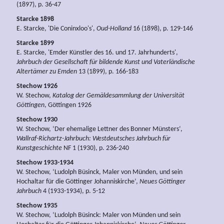
(1897), p. 36-47
Starcke 1898
E. Starcke, 'Die Coninxloo's',
Oud-Holland
16 (1898), p. 129-146
Starcke 1899
E. Starcke, 'Emder Künstler des 16. und 17. Jahrhunderts',
Jahrbuch der Gesellschaft für bildende Kunst und Vaterländische
Altertämer zu Emden
13 (1899), p. 166-183
Stechow 1926
W. Stechow,
Katalog der Gemäldesammlung der Universität
Göttingen
, Göttingen 1926
Stechow 1930
W. Stechow, ‘Der ehemalige Lettner des Bonner Münsters‘,
Wallraf-Richartz-Jahrbuch: Westdeutsches Jahrbuch für
Kunstgeschichte
NF 1 (1930), p. 236-240
Stechow 1933-1934
W. Stechow, ‘Ludolph Büsinck, Maler von Münden, und sein
Hochaltar für die Göttinger Johanniskirche’,
Neues Göttinger
Jahrbuch
4 (1933-1934), p. 5-12
Stechow 1935
W. Stechow, ‘Ludolph Büsinck: Maler von Münden und sein