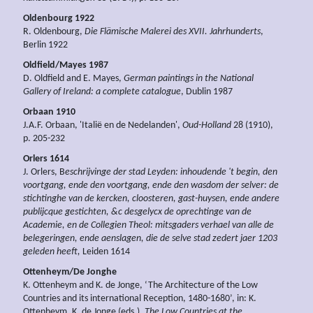
Oldenbourg 1922
R. Oldenbourg,
Die Flämische Malerei des XVII. Jahrhunderts
,
Berlin 1922
Oldfield/Mayes 1987
D. Oldfield and E. Mayes,
German paintings in the National
Gallery of Ireland: a complete catalogue
, Dublin 1987
Orbaan 1910
J.A.F. Orbaan, 'Italië en de Nedelanden',
Oud-Holland
28 (1910),
p. 205-232
Orlers 1614
J. Orlers, B
eschrijvinge der stad Leyden: inhoudende 't begin, den
voortgang, ende den voortgang, ende den wasdom der selver: de
stichtinghe van de kercken, cloosteren, gast-huysen, ende andere
publijcque gestichten, &c desgelycx de oprechtinge van de
Academie, en de Collegien Theol: mitsgaders verhael van alle de
belegeringen, ende aenslagen, die de selve stad zedert jaer 1203
geleden heeft,
Leiden 1614
Ottenheym/De Jonghe
K. Ottenheym and K. de Jonge, ‘The Architecture of the Low
Countries and its international Reception, 1480-1680’, in: K.
Ottenheym, K. de Jonge (eds.),
The Low Countries at the