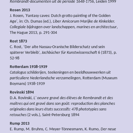
Rembrandt-documenten uit de periode 1648-1756
, Leiden 1999
Rosen 2013
J. Rosen, 'Fantasy caves: Dutch grotto painting of the Golden
Age', in: Ch. Dumas (ed.),
Liber Amicorum Marijke de Kinkelder.
Collegiale bijdragen over landschappen, marines en architectuur
,
The Hague 2013, p. 291-304
Rost 1873
C. Rost, ‘Der alte Nassau-Oranische Bilderschatz und sein
späterer Verbleib’,
Jachbücher für Kunstwissenschaft
6 (1873), p.
52-98
Rotterdam 1938-1939
Catalogus schilderijen, teekeningen en beeldhouwwerken uit
particuliere Nederlandsche verzamelingen
, Rotterdam (Museum
Boymans) 1938-1939
Rovinski 1894
D.A. Rovinski,
L' oeuvre gravé des élèves de Rembrandt et des
maîtres qui ont gravé dans son goût: reproduction des planches
originales dans leurs états successifs: 478 phototypies sans
retouches
(2 vols.), Saint-Petersburg 1894
Rump 2013
E. Rump, M. Bruhns, C. Meyer-Tönnesmann, K. Rumo,
Der neue