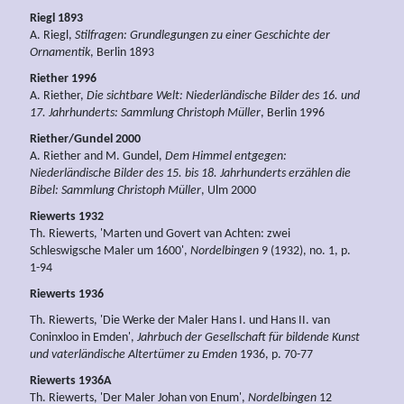
Riegl 1893
A. Riegl,
Stilfragen: Grundlegungen zu einer Geschichte der
Ornamentik
, Berlin 1893
Riether 1996
A. Riether,
Die sichtbare Welt: Niederländische Bilder des 16. und
17. Jahrhunderts: Sammlung Christoph Müller
, Berlin 1996
Riether/Gundel 2000
A. Riether and M. Gundel,
Dem Himmel entgegen:
Niederländische Bilder des 15. bis 18. Jahrhunderts erzählen die
Bibel: Sammlung Christoph Müller
, Ulm 2000
Riewerts 1932
Th. Riewerts, 'Marten und Govert van Achten: zwei
Schleswigsche Maler um 1600',
Nordelbingen
9 (1932), no. 1, p.
1-94
Riewerts 1936
Th. Riewerts, 'Die Werke der Maler Hans I. und Hans II. van
Coninxloo in Emden',
Jahrbuch der Gesellschaft für bildende Kunst
und vaterländische Altertümer zu Emden
1936, p. 70-77
Riewerts 1936A
Th. Riewerts, 'Der Maler Johan von Enum',
Nordelbingen
12