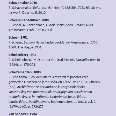
Schavemaker 2010
E. Schavemaker,
Eglon van der Neer (1635/36-1703): his life and
his work
, Doornspijk 2010
Scheele/Kanzenbach 2008
F. Scheel, A. Kanzenbach,
Ludolf Backhuysen, Emden 1630 -
Amsterdam 1708
, Berlin 2008
Scheen 1981
P. Scheen,
Lexicon Nederlandse beeldende kunstenaars, 1750-
1880
, The Hague 1981
Schellenberg 1934
C. Schellenberg, 'Meister der Gertrud Moller',
Nordelbingen
10
(1934), p. 178-201
Scheltema 1879-1880
P. Scheltema, ‘Schilders die te Amsterdam poorters zijn
geworden tusschen de jaren 1584 en 1605’, in: Fr. D.O. Obreen
(ed.),
Archief voor Nederlandsche kunstgeschiedenis:
verzameling van meerendeels onuitgegeven berichten en
mededeelingen betreffende Nederlandsche schilders,
plaatsnijders, beeldhouwers, bouwmeesters, ... [etc.]
, vol. 2
(1879-1880), p. 272-275
Van Schelven 1934