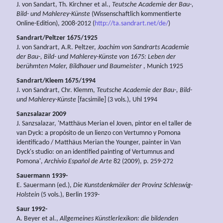
J. von Sandart, Th. Kirchner et al.,
Teutsche Academie der Bau-,
Bild- und Mahlerey-Künste
(Wissenschaftlich kommentierte
Online-Edition), 2008-2012 (
http://ta.sandrart.net/de/
)
Sandrart/Peltzer 1675/1925
J. von Sandrart, A.R. Peltzer,
Joachim von Sandrarts Academie
der Bau-, Bild- und Mahlerey-Künste von 1675: Leben der
berühmten Maler, Bildhauer und Baumeister
, Munich 1925
Sandrart/Kleem 1675/1994
J. von Sandrart, Chr. Klemm,
Teutsche Academie der Bau-, Bild-
und Mahlerey-Künste
[facsimile] (3 vols.), Uhl 1994
Sanzsalazar 2009
J. Sanzsalazar, 'Matthäus Merian el Joven, pintor en el taller de
van Dyck: a propósito de un lienzo con Vertumno y Pomona
identificado / Matthäus Merian the Younger, painter in Van
Dyck's studio: on an identified painting of Vertumnus and
Pomona',
Archivio Español de Arte
82 (2009), p. 259-272
Sauermann 1939-
E. Sauermann (ed.),
Die
Kunstdenkmäler der
Provinz
Schleswig-
Holstein
(5 vols.), Berlin 1939-
Saur 1992-
A. Beyer et al.,
Allgemeines Künstlerlexikon: die bildenden