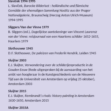
Slavíček 1994-1995
L. Slavíček,
Barocke Bilderlust : holländische und flämische
Gemälde der ehemaligen Sammlung Nostitz aus der Prager
Nationalgalerie
, Braunscheig (Herzog Anton Ulrich-Museum)
1994-1995
Sliggers/Van der Vinne 1979
B. Sliggers (ed.),
Dagelijckse aantekeninge van Vincent Laurensz
van der Vinne: reisjournaal van een Haarlems schilder 1652-1655
,
Haarlem 1979
Slothouwer 1945
D.F. Slothouwer,
De paleizen van Frederik Hendrik
, Leiden 1945
Sluijter 2003
E.J. Sluijter,
Verwondering over de schilderijenproductie in de
Gouden Eeuw
(Rede uitgesproken bij de aanvaarding van het
ambt van hoogleraar in de Kunstgeschiedenis van de Nieuwere
Tijd aan de Universiteit van Amsterdam op vrijdag 25 oktober),
Amsterdam 2003
Sluijter 2015
E.J. Sluijter,
Rembrandt's rivals: history painting in Amsterdam
1630-1650
, Amsterdam 2015
Sluijter 2015A