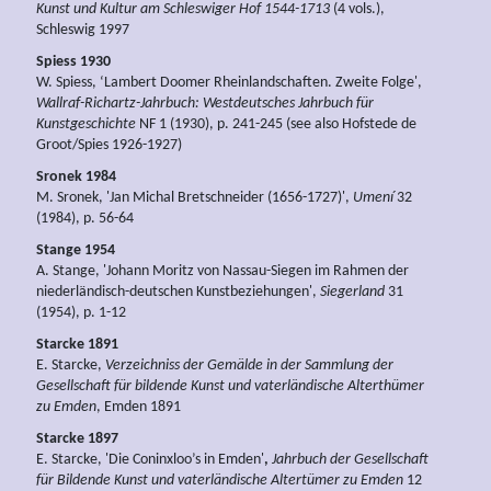
Kunst und Kultur am Schleswiger Hof 1544-1713
(4 vols.),
Schleswig 1997
Spiess 1930
W. Spiess, ‘Lambert Doomer Rheinlandschaften. Zweite Folge',
Wallraf-Richartz-Jahrbuch: Westdeutsches Jahrbuch für
Kunstgeschichte
NF 1 (1930), p. 241-245 (see also Hofstede de
Groot/Spies 1926-1927)
Sronek 1984
M. Sronek, 'Jan Michal Bretschneider (1656-1727)',
Umení
32
(1984), p. 56-64
Stange 1954
A. Stange, 'Johann Moritz von Nassau-Siegen im Rahmen der
niederländisch-deutschen Kunstbeziehungen',
Siegerland
31
(1954), p. 1-12
Starcke 1891
E. Starcke,
Verzeichniss der Gemälde in der Sammlung der
Gesellschaft für bildende Kunst und vaterländische Alterthümer
zu Emden
, Emden 1891
Starcke 1897
E. Starcke, 'Die Coninxloo’s in Emden'
,
Jahrbuch der Gesellschaft
für Bildende Kunst und vaterländische Altertümer zu Emden
12