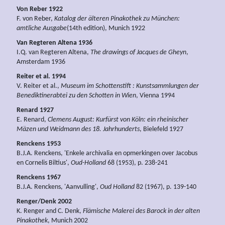
Von Reber 1922
F. von Reber,
Katalog der älteren Pinakothek zu München:
amtliche Ausgabe
(14th edition), Munich 1922
Van Regteren Altena 1936
I.Q. van Regteren Altena,
The drawings of Jacques de Gheyn
,
Amsterdam 1936
Reiter et al. 1994
V. Reiter et al.,
Museum im Schottenstift : Kunstsammlungen der
Benediktinerabtei zu den Schotten in Wien
, Vienna 1994
Renard 1927
E. Renard,
Clemens August: Kurfürst von Köln: ein rheinischer
Mäzen und Weidmann des 18. Jahrhunderts
, Bielefeld 1927
Renckens 1953
B.J.A. Renckens, 'Enkele archivalia en opmerkingen over Jacobus
en Cornelis Biltius',
Oud-Holland
68 (1953), p. 238-241
Renckens 1967
B.J.A. Renckens, 'Aanvulling',
Oud Holland
82 (1967), p. 139-140
Renger/Denk 2002
K. Renger and C. Denk,
Flämische Malerei des Barock in der alten
Pinakothek
, Munich 2002