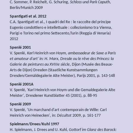
C. Sommer, P. Reichelt, G. Schuring,
Schloss und Park Caputh
,
Berlin/Munich 2009
Spantigati et al. 2012
C.A. Spantigati et al., I quadri del Re : le raccolte del principe
Eugenio condottiero e intellettuale : collezionismo tra Vienna,
Parigi e Torino nel primo Settecento,Turin (Reggia di Venaria)
2012
Spenlé 2001
V. Spenlé,
Karl Heinrich von Hoym, ambassadeur de Saxe a Paris
et amateur d'art' in: H. Marx, Dresde ou le rêve des Princes: la
Galerie de peintures au XVIIIe siècle
, Dijon (Musée des Beaux-
Arts de Dijon) Dresden (Staatliche Kunstsammlungen
Dresden/Gemäldegalerie Alte Meister), Parijs 2001, p. 143-148
Spenlé 2001A
V. Spenlé, 'Karl Heinrich von Hoym und die Gemaldegalerie Alte
Meister', Dresdener Kunstblatter 45 (2001), p. 88-95
Spenlé 2009
V. Spenlé, 'Un marchand d'art contemporain de Wille: Carl
Heinrich von Heinecken', in:
Décultot
2009, p. 161-177
Spielmann/Drees/Kuhl 1997
H. Spielmann, J. Drees and U. Kuhl,
Gottorf im Glanz des Barock: