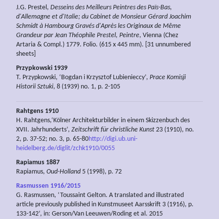
J.G. Prestel,
Desseins des Meilleurs Peintres des Païs-Bas,
d'Allemagne et d'Italie; du Cabinet de Monsieur Gérard Joachim
Schmidt à Hambourg Gravés d'Après les Originaux de Même
Grandeur par Jean Théophile Prestel, Peintre
, Vienna (Chez
Artaria & Compl.) 1779. Folio. (615 x 445 mm). [31 unnumbered
sheets]
Przypkowski 1939
T. Przypkowski, ‘Bogdan i Krzysztof Lubienieccy’,
Prace Komisji
Historii Sztuki
, 8 (1939) no. 1, p. 2-105
Rahtgens 1910
H. Rahtgens,‘Kölner Architekturbilder in einem Skizzenbuch des
XVII. Jahrhunderts’,
Zeitschrift für christliche Kunst
23 (1910), no.
2, p. 37-52; no. 3, p. 65-80
http://digi.ub.uni-
heidelberg.de/diglit/zchk1910/0055
Rapiamus 1887
Rapiamus,
Oud-Holland
5 (1998), p. 72
Rasmussen 1916/2015
G. Rasmussen, ‘Toussaint Gelton. A translated and illustrated
article previously published in Kunstmuseet Aarsskrift 3 (1916), p.
133-142‘, in: Gerson/Van Leeuwen/Roding et al. 2015