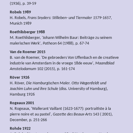
(1936), p. 39-59
Robels 1989
H. Robels,
Frans Snyders: Stilleben- und Tiermaler 1579-1657
,
Munich 1989
Roethlisberger 1988
M. Roethlisberger, ‘Johann Wilhelm Baur: Beiträge zu seinem
malerischen Werk’
, Patheon
64 (1988), p. 67-74
Van de Roemer 2015
B. van de Roemer, 'De gebroeders Von Uffenbach en de creatieve
industrie van Amsterdam in de vroege 18de eeuw',
Maandblad
Amstelodamum
102 (2015), p. 161-174
Röver 1926
H. Röver,
Die Hamburgischen Maler. Otto Wagenfeldt und
Joachim Luhn und ihre Schule
(diss. University of Hamburg),
Hamburg 1926
Rogeaux 2001
N. Rogeaux, 'Wallerant Vaillant (1623-1677): portraitiste à la
pierre noire et au pastel',
Gazette des Beaux-Arts
143 ( 2001),
December, p. 251-266
Rohde 1922