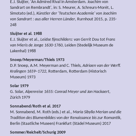
E.J. Sluijter, 'An Admired Rival in Amsterdam. Joachim von
Sandrart on Rembrandt', in: S. Meurer, A. Schreurs-Morét, L.
Simotato (ed.),
Künstler der 'Teutschen Academie' von Joachim
von Sandrart : aus aller Herren Länder
, Rurnhout 2015, p. 235-
248
Sluijter et al. 1988
E.J. Sluijter et al.,
Leidse fijnschilders: van Gerrit Dou tot Frans
van Mieris de Jonge 1630-1760
, Leiden (Stedelijk Museum de
Lakenhal) 1988
Snoep/Meyerman/Thiels 1973
D.P. Snoep, A.M. Meyerman and C. Thiels,
Adriaen van der Werff.
Kralingen 1659–1722
, Rotterdam, Rotterdam (Historisch
Museum) 1973
Solar 1979
G. Solar,
Alpenreise 1655: Conrad Meyer und Jan Hackaert
,
Zürich 1979
Sonnabend/Roth et al. 2017
M. Sonnabend, M. Roth (eds.) et al.,
Maria Sibylla Merian und die
Tradition des Blumenbildes von der Renaissance bis zur Romantik
,
Berlin (Staatliche Museen) Frankfurt (Städel Museum) 2017
Sommer/Reichelt/Schurig 2009