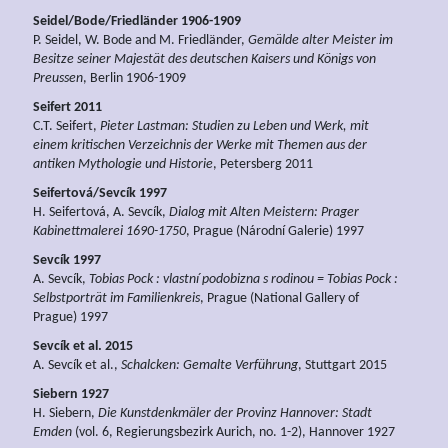
Seidel/Bode/Friedländer 1906-1909
P. Seidel, W. Bode and M. Friedländer,
Gemälde alter Meister im
Besitze seiner Majestät des deutschen Kaisers und Königs von
Preussen
, Berlin 1906-1909
Seifert 2011
C.T. Seifert,
Pieter Lastman: Studien zu Leben und Werk, mit
einem kritischen Verzeichnis der Werke mit Themen aus der
antiken Mythologie und Historie
, Petersberg 2011
Seifertová/Sevcík 1997
H. Seifertová, A. Sevcík,
Dialog mit Alten Meistern: Prager
Kabinettmalerei 1690-1750
, Prague (Národní Galerie) 1997
Sevcík 1997
A. Sevcík,
Tobias Pock : vlastní podobizna s rodinou = Tobias Pock :
Selbstporträt im Familienkreis
, Prague (National Gallery of
Prague) 1997
Sevcík et al. 2015
A. Sevcík et al.,
Schalcken: Gemalte Verführung
, Stuttgart 2015
Siebern 1927
H. Siebern,
Die Kunstdenkmäler der Provinz Hannover: Stadt
Emden
(vol. 6, Regierungsbezirk Aurich, no. 1-2), Hannover 1927