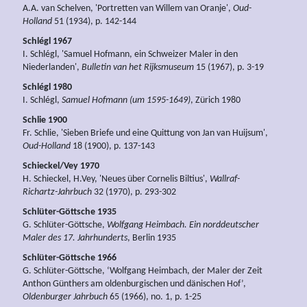
A.A. van Schelven, 'Portretten van Willem van Oranje',
Oud-
Holland
51 (1934), p. 142-144
Schlégl 1967
I. Schlégl, 'Samuel Hofmann, ein Schweizer Maler in den
Niederlanden',
Bulletin van het Rijksmuseum
15 (1967), p. 3-19
Schlégl 1980
I. Schlégl,
Samuel Hofmann (um 1595-1649)
, Zürich 1980
Schlie 1900
Fr. Schlie, 'Sieben Briefe und eine Quittung von Jan van Huijsum',
Oud-Holland
18 (1900), p. 137-143
Schieckel/Vey 1970
H. Schieckel, H.Vey, 'Neues über Cornelis Biltius',
Wallraf-
Richartz-Jahrbuch
32 (1970), p. 293-302
Schlüter-Göttsche 1935
G. Schlüter-Göttsche,
Wolfgang Heimbach. Ein norddeutscher
Maler des 17. Jahrhunderts
, Berlin 1935
Schlüter-Göttsche 1966
G. Schlüter-Göttsche, ‘Wolfgang Heimbach, der Maler der Zeit
Anthon Günthers am oldenburgischen und dänischen Hof’,
Oldenburger Jahrbuch
65 (1966), no. 1, p. 1-25