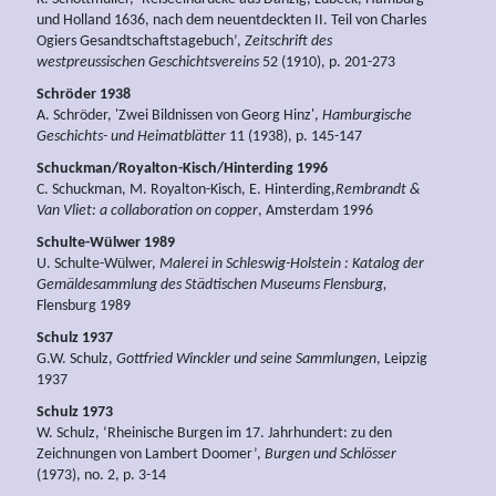
und Holland 1636, nach dem neuentdeckten II. Teil von Charles
Ogiers Gesandtschaftstagebuch’,
Zeitschrift des
westpreussischen Geschichtsvereins
52 (1910), p. 201-273
Schröder 1938
A. Schröder, 'Zwei Bildnissen von Georg Hinz',
Hamburgische
Geschichts- und Heimatblätter
11 (1938), p. 145-147
Schuckman/Royalton-Kisch/Hinterding 1996
C. Schuckman, M. Royalton-Kisch, E. Hinterding,
Rembrandt &
Van Vliet: a collaboration on copper
, Amsterdam 1996
Schulte-Wülwer 1989
U. Schulte-Wülwer,
Malerei in Schleswig-Holstein : Katalog der
Gemäldesammlung des Städtischen Museums Flensburg,
Flensburg 1989
Schulz 1937
G.W. Schulz,
Gottfried Winckler und seine Sammlungen
, Leipzig
1937
Schulz 1973
W. Schulz, ‘Rheinische Burgen im 17. Jahrhundert: zu den
Zeichnungen von Lambert Doomer’,
Burgen und Schlösser
(1973), no. 2, p. 3-14