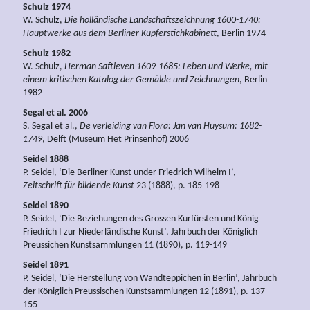
Schulz 1974
W. Schulz,
Die holländische Landschaftszeichnung 1600-1740:
Hauptwerke aus dem Berliner Kupferstichkabinett
, Berlin 1974
Schulz 1982
W. Schulz,
Herman Saftleven 1609-1685: Leben und Werke, mit
einem kritischen Katalog der Gemälde und Zeichnungen
, Berlin
1982
Segal et al. 2006
S. Segal et al.,
De verleiding van Flora: Jan van Huysum: 1682-
1749
, Delft (Museum Het Prinsenhof) 2006
Seidel 1888
P. Seidel, ‘Die Berliner Kunst under Friedrich Wilhelm I’,
Zeitschrift für bildende Kunst
23 (1888), p. 185-198
Seidel 1890
P. Seidel, ‘Die Beziehungen des Grossen Kurfürsten und König
Friedrich I zur Niederländische Kunst’, Jahrbuch der Königlich
Preussichen Kunstsammlungen 11 (1890), p. 119-149
Seidel 1891
P. Seidel, ‘Die Herstellung von Wandteppichen in Berlin’, Jahrbuch
der Königlich Preussischen Kunstsammlungen 12 (1891), p. 137-
155