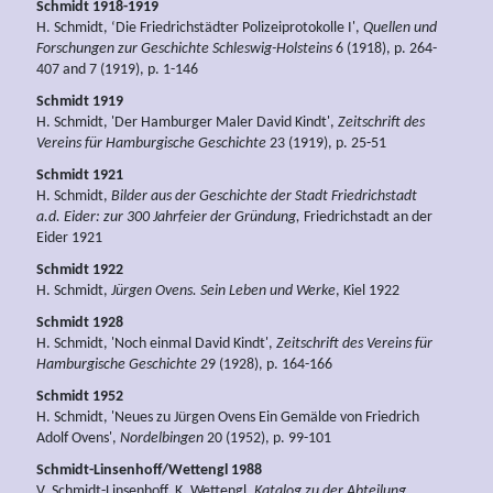
Schmidt 1918-1919
H. Schmidt, ‘Die Friedrichstädter Polizeiprotokolle I',
Quellen und
Forschungen zur Geschichte Schleswig-Holsteins
6 (1918), p. 264-
407 and 7 (1919), p. 1-146
Schmidt 1919
H. Schmidt, 'Der Hamburger Maler David Kindt',
Zeitschrift des
Vereins für Hamburgische Geschichte
23 (1919), p. 25-51
Schmidt 1921
H. Schmidt,
Bilder aus der Geschichte der Stadt Friedrichstadt
a.d. Eider: zur 300 Jahrfeier der Gründung,
Friedrichstadt an der
Eider 1921
Schmidt 1922
H. Schmidt,
Jürgen Ovens. Sein Leben und Werke
, Kiel 1922
Schmidt 1928
H. Schmidt, 'Noch einmal David Kindt',
Zeitschrift des Vereins für
Hamburgische Geschichte
29 (1928), p. 164-166
Schmidt 1952
H. Schmidt, 'Neues zu Jürgen Ovens Ein Gemälde von Friedrich
Adolf Ovens',
Nordelbingen
20 (1952), p. 99-101
Schmidt-Linsenhoff/Wettengl 1988
V. Schmidt-Linsenhoff, K. Wettengl,
Katalog zu der Abteilung