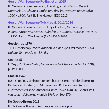
Gerson/Van Leeuwen/Roding et al. 2015
H. Gerson, R. van Leeuwen, J. Roding et al.,
Gerson Digital:
Denmark.
Dutch and Flemish painting
in European perspective
1500 – 1900
. Part II, The Hague (RKD) 2015
Gerson/Van Leeuwen/Tylicki et al. 2013/2014
H. Gerson, R. van Leeuwen, J. Tylicki et al.,
Gerson Digital:
Poland.
Dutch and Flemish painting
in European perspective 1500
– 1900
. Part I, The Hague (RKD) 2013/2014
Geselschap 1970
J.E.J. Geselschap, 'Werd Adriaen van der Spelt vermoord?',
Oud
Holland
85 (1970), p. 186-189
Geyl 1938
P. Geyl, 'Duits en Diets',
Nederlandsche Historiebladen
1 (1938),
p. 190-200
Gmelin 1967
H.G. Gmelin, 'Zu einigen unbeachteten Gerchtigkeitsbildern im
Rathaus zu Emden', in: M. Lisner and R. Becksmann (eds.),
Kunstgeschichtliche Studien für Kurt Bauch zum 70. Geburtstag
von seinen Schülern
, Munich 1967, p. 161-170
De Goede-Broug 2013
U. de Goede-Broug, 'De Hongaars-Oostenrijkse