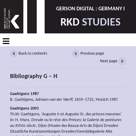
GERSON DIGITAL : GERMANY I
RKD
STUDIES
Back to contents
Previous page
Next page
Bibliography G – H
Gaehtgens 1987
B. Gaehtgens,
Adriaen van der Werff,
1659–1722, Munich 1987
Gaehtgens 2001
Th.W. Gaehtgens, 'Auguste II et Auguste III, des princes mecenes'
in: H. Marx,
Dresde ou le rêve des Princes: la Galerie de peintures
au XVIIIe siècle
, Dijon (Musée des Beaux-Arts de Dijon) Dresden
(Staatliche Kunstsammlungen Dresden/Gemäldegalerie Alte