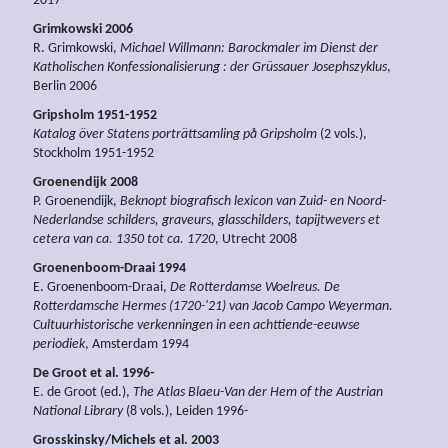
2017
Grimkowski 2006
R. Grimkowski,
Michael Willmann: Barockmaler im Dienst der
Katholischen Konfessionalisierung : der Grüssauer Josephszyklus
,
Berlin 2006
Gripsholm 1951-1952
Katalog över Statens porträttsamling på Gripsholm
(2 vols.),
Stockholm 1951-1952
Groenendijk 2008
P. Groenendijk,
Beknopt biografisch lexicon van Zuid- en Noord-
Nederlandse schilders, graveurs, glasschilders, tapijtwevers et
cetera van ca. 1350 tot ca. 1720
, Utrecht 2008
Groenenboom-Draai 1994
E. Groenenboom-Draai,
De Rotterdamse Woelreus. De
Rotterdamsche Hermes (1720-'21) van Jacob Campo Weyerman.
Cultuurhistorische verkenningen in een achttiende-eeuwse
periodiek
, Amsterdam 1994
De Groot et al. 1996-
E. de Groot (ed.),
The Atlas Blaeu-Van der Hem of the Austrian
National Library
(8 vols.), Leiden 1996-
Grosskinsky/Michels et al. 2003