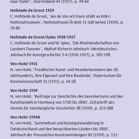
naar Italië?',
Oud-Holland
44 (1927), p. 49-64
Hofstede de Groot 1929
C. Hofstede de Groot, ´Jan de Vos och Hans utsikt av Köln I
Nationalmuseum´,
Nationalmusei Årsbok
11 (old series) (1929), p.
76-80
Hofstede de Groot/Spies 1926-1927
C. Hofstede de Groot and W. Spies, ‘Die Rheinlandschaften von
Lambert Doomer’,
Wallraf-Richartz-Jahrbuch: Westdeutsches
Jahrbuch für Kunstgeschichte
3-4 (1926-1927), p. 183-198
Von Holst 1931
N. von Holst, ‘Frankfurter Kunst- und Wunderkammern des 18.
Jahrhunderts, ihre Eigenart und ihre Bestände’,
Repertorium für
Kunstwissenschaft
52 (1931), p. 34-58
Von Holst 1939
N. von Holst, ‘Beiträge zur Geschichte des Sammlertums und des
Kunsthandels in Hamburg von 1700 bis 1840’,
Zeitschrift des
Vereins für Hamburgische Geschichte
38 (1939), p. 253-288
Von Holst 1939A
N. von Holst, ‘Sammeltum und Kunstgutwanderung in
Ostdeutschland und den benachbarten Länders bis 1800’,
Jahrbuch der Preussichen Kunstsammlungen
60 (1939), p. 111-