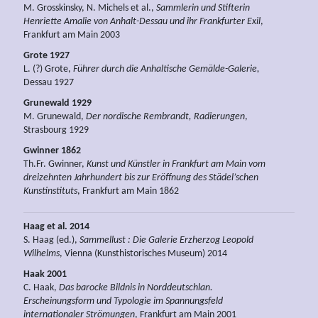
M. Grosskinsky, N. Michels et al.,
Sammlerin und Stifterin
Henriette Amalie von Anhalt-Dessau und ihr Frankfurter Exil
,
Frankfurt am Main 2003
Grote 1927
L. (?) Grote,
Führer durch die Anhaltische Gemälde-Galerie,
Dessau 1927
Grunewald 1929
M. Grunewald,
Der nordische Rembrandt, Radierungen
,
Strasbourg 1929
Gwinner 1862
Th.Fr. Gwinner,
Kunst und Künstler in Frankfurt am Main vom
dreizehnten Jahrhundert bis zur Eröffnung des Städel’schen
Kunstinstituts
, Frankfurt am Main 1862
Haag et al. 2014
S. Haag (ed.),
Sammellust : Die Galerie Erzherzog Leopold
Wilhelms
, Vienna (Kunsthistorisches Museum) 2014
Haak 2001
C. Haak,
Das barocke Bildnis in Norddeutschlan.
Erscheinungsform und Typologie im Spannungsfeld
internationaler Strömungen
, Frankfurt am Main 2001