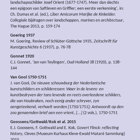
landschapsschilder Josef Orient (1677-1747). Meer dan slechts
een epigoon van Saftleven en Griffier; een eerste verkenning', in:
Ch. Dumas et al. (ed.),
Liber Amicorum Marijke de Kinkelder.
Collegiale bijdragen over landschappen, marines en architectuur
,
The Hague 2013, p. 159-174
Goering 1937
M. Goering, Review of Schlüter-Göttsche 1935,
Zeitschrift für
Kunstgeschichte
6 (1937), p. 76-78
Gonnet 1920
C.J. Gonnet, ‘Jan van Teylingen’,
Oud-Holland
38 (1920), p. 138-
144
Van Gool 1750-1751
J. van Gool,
De nieuwe schouwburg der Nederlantsche
kunstschilders en schilderessen: Waer in de levens- en
kunstbedryven der tans levende en reets overleedene schilders,
die van Houbraken, noch eenig ander schryver, zyn
aengeteekend, verhaelt worden [1750/1751]; Antwoordt op den
zoo genaemden brief aen een vrient, [...]
(2 vols.), 1750-1751
Goossens/Gottwald/Kok et al. 2015
E.J. Goossens, F. Gottwald and E. Kok,
Govert Flinck: reflecting
history
, Cleves (Museum Kurhaus Kleve-Ewald Mataré Sammlung)
2015