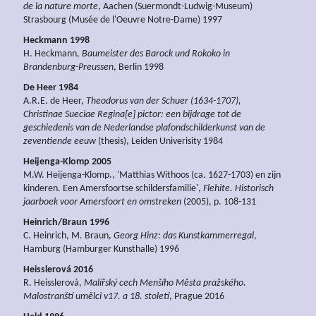
de la nature morte
, Aachen (Suermondt-Ludwig-Museum)
Strasbourg (Musée de l'Oeuvre Notre-Dame) 1997
Heckmann 1998
H. Heckmann,
Baumeister des Barock und Rokoko in
Brandenburg-Preussen
, Berlin 1998
De Heer 1984
A.R.E. de Heer,
Theodorus van der Schuer (1634-1707),
Christinae Sueciae Regina[e] pictor: een bijdrage tot de
geschiedenis van de Nederlandse plafondschilderkunst van de
zeventiende eeuw
(thesis), Leiden Univerisity 1984
Heijenga-Klomp 2005
M.W. Heijenga-Klomp., 'Matthias Withoos (ca. 1627-1703) en zijn
kinderen. Een Amersfoortse schildersfamilie',
Flehite. Historisch
jaarboek voor Amersfoort en omstreken
(2005), p. 108-131
Heinrich/Braun 1996
C. Heinrich, M. Braun,
Georg Hinz: das Kunstkammerregal
,
Hamburg (Hamburger Kunsthalle) 1996
Heisslerová 2016
R. Heisslerová,
Malířský cech Menšího Města pražského.
Malostranští umělci v17. a 18. století
, Prague 2016