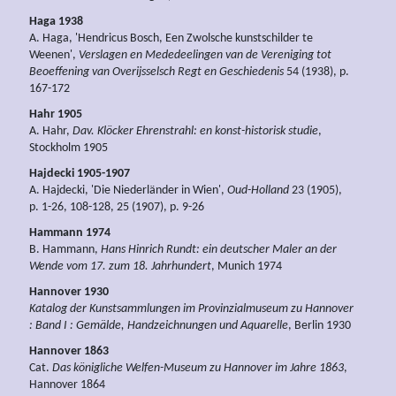
Haga 1938
A. Haga, 'Hendricus Bosch, Een Zwolsche kunstschilder te
Weenen',
Verslagen en Mededeelingen van de Vereniging tot
Beoeffening van Overijsselsch Regt en Geschiedenis
54 (1938), p.
167-172
Hahr 1905
A. Hahr,
Dav. Klöcker Ehrenstrahl: en konst-historisk studie
,
Stockholm 1905
Hajdecki 1905-1907
A. Hajdecki, 'Die Niederländer in Wien',
Oud-Holland
23 (1905),
p. 1-26, 108-128, 25 (1907), p. 9-26
Hammann 1974
B. Hammann,
Hans Hinrich Rundt: ein deutscher Maler an der
Wende vom 17. zum 18. Jahrhundert
, Munich 1974
Hannover 1930
Katalog der Kunstsammlungen im Provinzialmuseum zu Hannover
: Band I : Gemälde, Handzeichnungen und Aquarelle
, Berlin 1930
Hannover 1863
Cat.
Das königliche Welfen-Museum zu Hannover im Jahre 1863
,
Hannover 1864