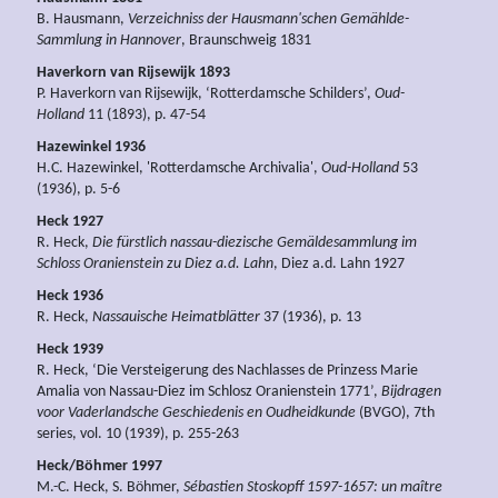
B. Hausmann,
Verzeichniss der Hausmann'schen Gemählde-
Sammlung in Hannover
, Braunschweig 1831
Haverkorn van Rijsewijk 1893
P. Haverkorn van Rijsewijk, ‘Rotterdamsche Schilders’,
Oud-
Holland
11 (1893), p. 47-54
Hazewinkel 1936
H.C. Hazewinkel, 'Rotterdamsche Archivalia',
Oud-Holland
53
(1936), p. 5-6
Heck 1927
R. Heck,
Die fürstlich nassau-diezische Gemäldesammlung im
Schloss Oranienstein zu Diez a.d. Lahn
, Diez a.d. Lahn 1927
Heck 1936
R. Heck,
Nassauische Heimatblätter
37 (1936), p. 13
Heck 1939
R. Heck, ‘Die Versteigerung des Nachlasses de Prinzess Marie
Amalia von Nassau-Diez im Schlosz Oranienstein 1771’,
Bijdragen
voor Vaderlandsche Geschiedenis en Oudheidkunde
(BVGO), 7th
series, vol. 10 (1939), p. 255-263
Heck/Böhmer 1997
M.-C. Heck, S. Böhmer,
Sébastien Stoskopff 1597-1657: un maître