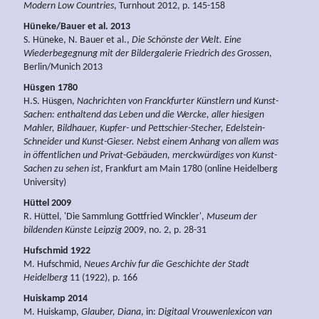
Modern Low Countries
, Turnhout 2012, p. 145-158
Hüneke/Bauer et al. 2013
S. Hüneke, N. Bauer et al.,
Die Schönste der Welt. Eine
Wiederbegegnung mit der Bildergalerie Friedrich des Grossen
,
Berlin/Munich 2013
Hüsgen 1780
H.S. Hüsgen,
Nachrichten von Franckfurter Künstlern und Kunst-
Sachen: enthaltend das Leben und die Wercke, aller hiesigen
Mahler, Bildhauer, Kupfer- und Pettschier-Stecher, Edelstein-
Schneider und Kunst-Gieser. Nebst einem Anhang von allem was
in öffentlichen und Privat-Gebäuden, merckwürdiges von Kunst-
Sachen zu sehen ist
, Frankfurt am Main 1780 (online Heidelberg
University)
Hüttel 2009
R. Hüttel, 'Die Sammlung Gottfried Winckler',
Museum der
bildenden Künste Leipzig
2009, no. 2, p. 28-31
Hufschmid 1922
M. Hufschmid,
Neues Archiv fur die Geschichte der Stadt
Heidelberg
11 (1922), p. 166
Huiskamp 2014
M. Huiskamp,
Glauber, Diana
, in:
Digitaal Vrouwenlexicon van