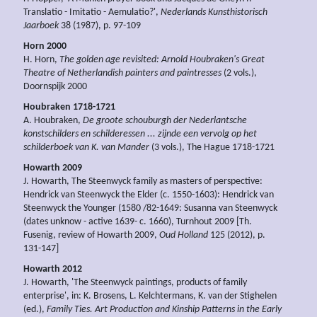
Translatio - Imitatio - Aemulatio?',
Nederlands Kunsthistorisch
Jaarboek
38 (1987), p. 97-109
Horn 2000
H. Horn,
The golden age revisited: Arnold Houbraken's Great
Theatre of Netherlandish painters and paintresses
(2 vols.),
Doornspijk 2000
Houbraken 1718-1721
A. Houbraken,
De groote schouburgh der Nederlantsche
konstschilders en schilderessen ... zijnde een vervolg op het
schilderboek van K. van Mander
(3 vols.), The Hague 1718-1721
Howarth 2009
J. Howarth, The Steenwyck family as masters of perspective:
Hendrick van Steenwyck the Elder (c. 1550-1603): Hendrick van
Steenwyck the Younger (1580 /82-1649: Susanna van Steenwyck
(dates unknow - active 1639- c. 1660), Turnhout 2009 [Th.
Fusenig, review of Howarth 2009,
Oud Holland
125 (2012), p.
131-147]
Howarth 2012
J. Howarth, 'The Steenwyck paintings, products of family
enterprise', in: K. Brosens, L. Kelchtermans, K. van der Stighelen
(ed.),
Family Ties. Art Production and Kinship Patterns in the Early