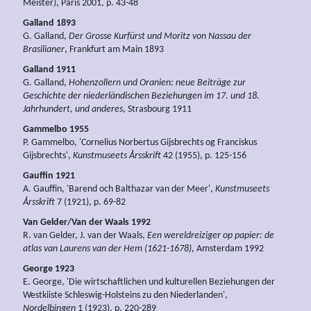
Meister), Paris 2001, p. 43-48
Galland 1893
G. Galland,
Der Grosse Kurfürst und Moritz von Nassau der
Brasilianer
, Frankfurt am Main 1893
Galland 1911
G. Galland,
Hohenzollern und Oranien: neue Beiträge zur
Geschichte der niederländischen Beziehungen im 17. und 18.
Jahrhundert, und anderes
, Strasbourg 1911
Gammelbo 1955
P. Gammelbo, 'Cornelius Norbertus Gijsbrechts og Franciskus
Gijsbrechts',
Kunstmuseets Årsskrift
42 (1955), p. 125-156
Gauffin 1921
A. Gauffin, 'Barend och Balthazar van der Meer',
Kunstmuseets
Årsskrift
7 (1921), p. 69-82
Van Gelder/Van der Waals 1992
R. van Gelder, J. van der Waals,
Een wereldreiziger op papier: de
atlas van Laurens van der Hem (1621-1678)
, Amsterdam 1992
George 1923
E. George, 'Die wirtschaftlichen und kulturellen Beziehungen der
Westkiiste Schleswig-Holsteins zu den Niederlanden',
Nordelbingen
1 (1923), p. 220-289