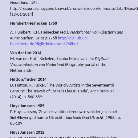
Nederland.
URL:
http://resources.huygens.knaw.nl/vrouwenlexicon/lemmata/data/DianaG
[13/01/2014]
Humbert/Heinecken 1768
A. Humbert, K.H. Heinecken (ed.),
Nachrichten von Künstlern und
Kunst-Sachen
, Leipzig 1768
http://digi.ub.uni-
heidelberg.de/diglit/heinecken1768bd1
Van der Hut 2014
M. van der Hut, 'Nickelen, Jacoba Maria van', in:
Digitaal
Vrouwenlexicon van Nederland
(Biography portal of the
Netherlands)
Hutton/Tucker 2014
D. Hutton, R. Tucker, 'The Worldly Artists in the Seventeenth
Century: The Travels of Cornelis Claesz. Heda',
Art History
37
(2014), p. 860-889
Huys Janssen 1985
P. Huys Janssen, 'Zeven zeventiende-eeuwse schilderijen in het
Sint-Eloyengasthuis te Utrecht',
Jaarboek Oud Utrech
t (1985), p.
85-109
Huys Janssen 2012