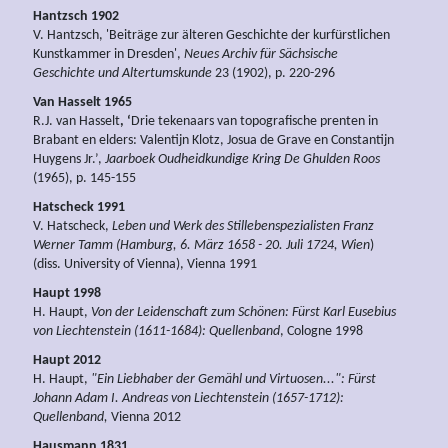
Hantzsch 1902
V. Hantzsch, 'Beiträge zur älteren Geschichte der kurfürstlichen
Kunstkammer in Dresden',
Neues Archiv für Sächsische
Geschichte und Altertumskunde
23 (1902), p. 220-296
Van Hasselt 1965
R.J. van Hasselt
, ‘
Drie tekenaars van topografische prenten in
Brabant en elders: Valentijn Klotz, Josua de Grave en Constantijn
Huygens Jr.’,
Jaarboek Oudheidkundige Kring De Ghulden Roos
(1965), p. 145-155
Hatscheck 1991
V. Hatscheck,
Leben und Werk des Stillebenspezialisten Franz
Werner Tamm (Hamburg, 6. März 1658 - 20. Juli 1724, Wien
)
(diss. University of Vienna), Vienna 1991
Haupt 1998
H. Haupt,
Von der Leidenschaft zum Schönen: Fürst Karl Eusebius
von Liechtenstein (1611-1684): Quellenband
, Cologne 1998
Haupt 2012
H. Haupt,
"Ein Liebhaber der Gemähl und Virtuosen...": Fürst
Johann Adam I. Andreas von Liechtenstein (1657-1712):
Quellenband,
Vienna 2012
Hausmann 1831