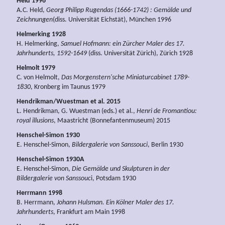
Held 1996
A.C. Held,
Georg Philipp Rugendas (1666-1742) : Gemälde und
Zeichnungen
(diss. Universität Eichstät), München 1996
Helmerking 1928
H. Helmerking,
Samuel Hofmann: ein Zürcher Maler des 17.
Jahrhunderts, 1592-1649
(diss. Universität Zürich), Zürich 1928
Helmolt 1979
C. von Helmolt,
Das Morgenstern'sche Miniaturcabinet 1789-
1830
, Kronberg im Taunus 1979
Hendrikman/Wuestman et al. 2015
L. Hendrikman, G. Wuestman (eds.) et al.,
Henri de Fromantiou:
royal illusions
, Maastricht (Bonnefantenmuseum) 2015
Henschel-Simon 1930
E. Henschel-Simon,
Bildergalerie von Sanssouci
, Berlin 1930
Henschel-Simon 1930A
E. Henschel-Simon,
Die Gemälde und Skulpturen in der
Bildergalerie von Sanssouc
i, Potsdam 1930
Herrmann 1998
B. Herrmann,
Johann Hulsman. Ein Kölner Maler des 17.
Jahrhunderts
, Frankfurt am Main 1998