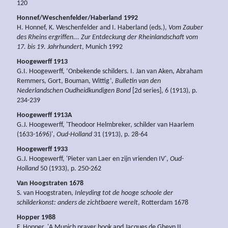
120
Honnef/Weschenfelder/Haberland 1992
H. Honnef, K. Weschenfelder and I. Haberland (eds.),
Vom Zauber
des Rheins ergriffen... Zur Entdeckung der Rheinlandschaft vom
17. bis 19. Jahrhundert
, Munich 1992
Hoogewerff 1913
G.I. Hoogewerff, ‘Onbekende schilders. I. Jan van Aken, Abraham
Remmers, Gort, Bouman, Wittig’,
Bulletin van den
Nederlandschen Oudheidkundigen Bond
[2d series], 6 (1913), p.
234-239
Hoogewerff 1913A
G.J. Hoogewerff, 'Theodoor Helmbreker, schilder van Haarlem
(1633-1696)',
Oud-Holland
31 (1913), p. 28-64
Hoogewerff 1933
G.J. Hoogewerff, 'Pieter van Laer en zijn vrienden IV',
Oud-
Holland
50 (1933), p. 250-262
Van Hoogstraten 1678
S. van Hoogstraten,
Inleyding tot de hooge schoole der
schilderkonst: anders de zichtbaere werelt
, Rotterdam 1678
Hopper 1988
F. Hopper, 'A Munich prayer book and Jacques de Gheyn II