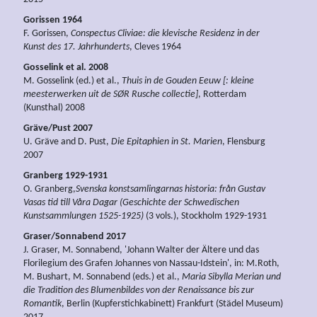
Gorissen 1964
F. Gorissen,
Conspectus Cliviae: die klevische Residenz in der
Kunst des 17. Jahrhunderts
, Cleves 1964
Gosselink et al. 2008
M. Gosselink (ed.) et al.,
Thuis in de Gouden Eeuw [: kleine
meesterwerken uit de SØR Rusche collectie]
, Rotterdam
(Kunsthal) 2008
Gräve/Pust 2007
U. Gräve and D. Pust,
Die Epitaphien in St. Marien
, Flensburg
2007
Granberg 1929-1931
O. Granberg,
Svenska konstsamlingarnas historia: från Gustav
Vasas tid till Våra Dagar (Geschichte der Schwedischen
Kunstsammlungen 1525-1925)
(3 vols.), Stockholm 1929-1931
Graser/Sonnabend 2017
J. Graser, M. Sonnabend, 'Johann Walter der Ältere und das
Florilegium des Grafen Johannes von Nassau-Idstein', in: M.Roth,
M. Bushart, M. Sonnabend (eds.) et al.,
Maria Sibylla Merian und
die Tradition des Blumenbildes von der Renaissance bis zur
Romantik
, Berlin (Kupferstichkabinett) Frankfurt (Städel Museum)