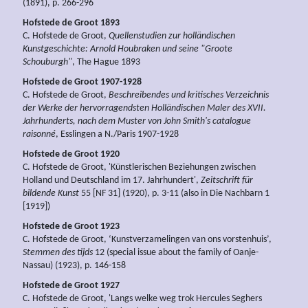
(1891), p. 266-296
Hofstede de Groot 1893
C. Hofstede de Groot,
Quellenstudien zur holländischen
Kunstgeschichte: Arnold Houbraken und seine "Groote
Schouburgh"
, The Hague 1893
Hofstede de Groot 1907-1928
C. Hofstede de Groot,
Beschreibendes und kritisches Verzeichnis
der Werke der hervorragendsten Holländischen Maler des XVII.
Jahrhunderts, nach dem Muster von John Smith's catalogue
raisonné
, Esslingen a N./Paris 1907-1928
Hofstede de Groot 1920
C. Hofstede de Groot, 'Künstlerischen Beziehungen zwischen
Holland und Deutschland im 17. Jahrhundert',
Zeitschrift für
bildende Kunst
55 [NF 31] (1920), p. 3-11 (also in Die Nachbarn 1
[1919])
Hofstede de Groot 1923
C. Hofstede de Groot, ‘Kunstverzamelingen van ons vorstenhuis’,
Stemmen des tijds
12 (special issue about the family of Oanje-
Nassau) (1923), p. 146-158
Hofstede de Groot 1927
C. Hofstede de Groot, 'Langs welke weg trok Hercules Seghers