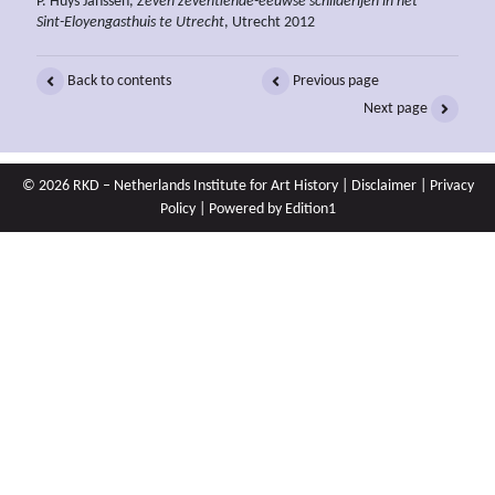
P. Huys Janssen,
Zeven zeventiende-eeuwse schilderijen in het
Sint-Eloyengasthuis te Utrecht
, Utrecht 2012
Back to contents
Previous page
Next page
© 2026 RKD – Netherlands Institute for Art History |
Disclaimer
|
Privacy
Policy
| Powered by
Edition1