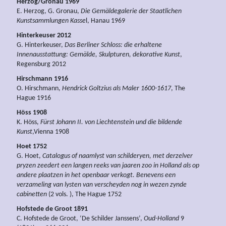
Herzog/Gronau 1969
E. Herzog, G. Gronau,
Die Gemäldegalerie der Staatlichen
Kunstsammlungen Kasse
l, Hanau 1969
Hinterkeuser 2012
G. Hinterkeuser,
Das Berliner Schloss: die erhaltene
Innenausstattung: Gemälde, Skulpturen, dekorative Kunst
,
Regensburg 2012
Hirschmann 1916
O. Hirschmann,
Hendrick Goltzius als Maler 1600-1617
, The
Hague 1916
Höss 1908
K. Höss,
Fürst Johann II. von Liechtenstein und die bildende
Kunst
,Vienna 1908
Hoet 1752
G. Hoet,
Catalogus of naamlyst van schilderyen, met derzelver
pryzen zeedert een langen reeks van jaaren zoo in Holland als op
andere plaatzen in het openbaar verkogt. Benevens een
verzameling van lysten van verscheyden nog in wezen zynde
cabinetten
(2 vols. ), The Hague 1752
Hofstede de Groot 1891
C. Hofstede de Groot, ‘De Schilder Janssens’,
Oud-Holland
9